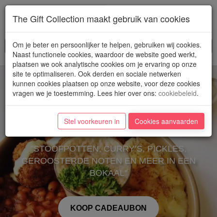
Toggl
The Gift Collection maakt gebruik van cookies
navig
Om je beter en persoonlijker te helpen, gebruiken wij cookies.
Naast functionele cookies, waardoor de website goed werkt,
plaatsen we ook analytische cookies om je ervaring op onze
site te optimaliseren. Ook derden en sociale netwerken
kunnen cookies plaatsen op onze website, voor deze cookies
vragen we je toestemming. Lees hier over ons
:
cookiebeleid
.
Lokaal
Stel voorkeuren in
Cookies aanvaarden
"STOOFPOTTEN, CURRY’S, PICKLES,
GEROOSTERDE NOTEN EN MEER IN EEN
BOKAAL"
KOOP CADEAUBON