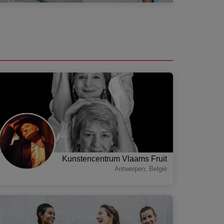
Kunstencentrum Vlaams Fruit
Antwerpen
,
België