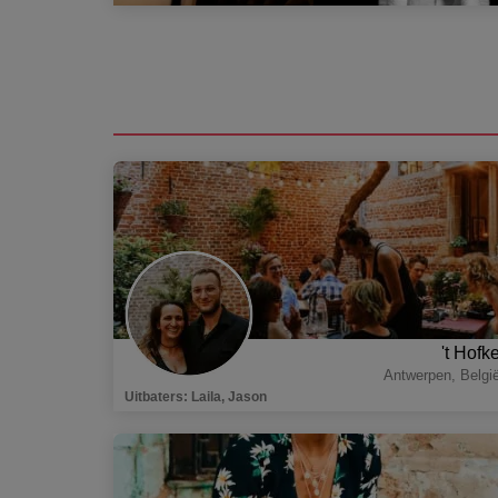
't Hofk
Antwerpen
,
Belgi
Uitbaters
:
Laila, Jason