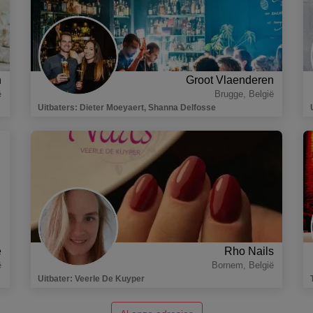
n
Groot Vlaenderen
ë
Brugge
,
België
Uitbaters
:
Dieter Moeyaert, Shanna Delfosse
e
Rho Nails
ë
Bornem
,
België
Uitbater
:
Veerle De Kuyper