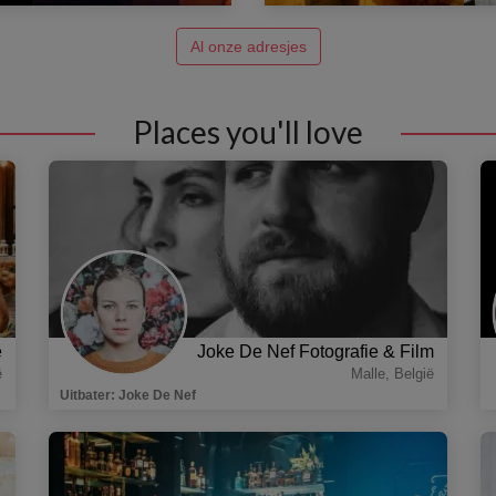
Al onze adresjes
Places you'll love
e
Joke De Nef Fotografie & Film
ë
Malle
,
België
Uitbater
:
Joke De Nef