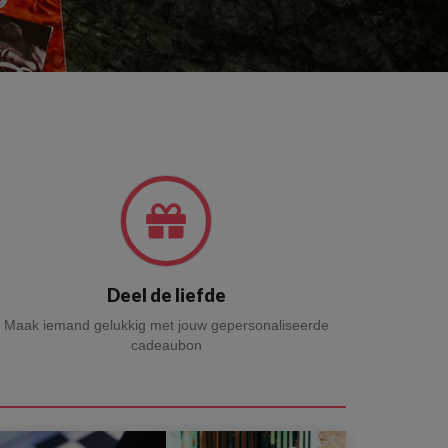
Deel de liefde
Maak iemand gelukkig met jouw gepersonaliseerde
cadeaubon