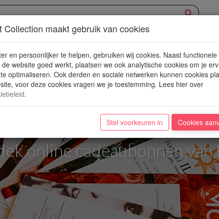
t Collection maakt gebruik van cookies
RECA
WINKEL
KUNST EN CULTUUR
BEAUTY & WELL
er en persoonlijker te helpen, gebruiken wij cookies. Naast functionele
de website goed werkt, plaatsen we ook analytische cookies om je erv
 te optimaliseren. Ook derden en sociale netwerken kunnen cookies pl
ite, voor deze cookies vragen we je toestemming. Lees hier over
iebeleid
.
ct Gift is Just Around 
Stel voorkeuren in
Cookies aan
dek online cadeaubonnen van 