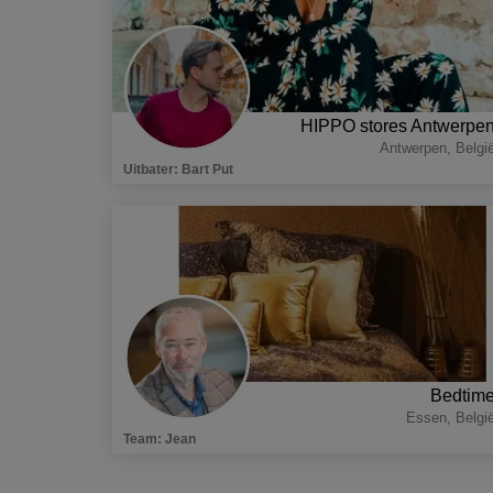
HIPPO stores Antwerpe
Antwerpen
,
Belgi
Uitbater
:
Bart Put
Bedtim
Essen
,
Belgi
Team
:
Jean