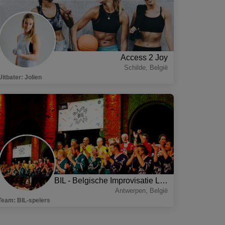
Access 2 Joy
Schilde
,
België
Uitbater
:
Jolien
BIL - Belgische Improvisatie Liga
Antwerpen
,
België
Team
:
BIL-spelers